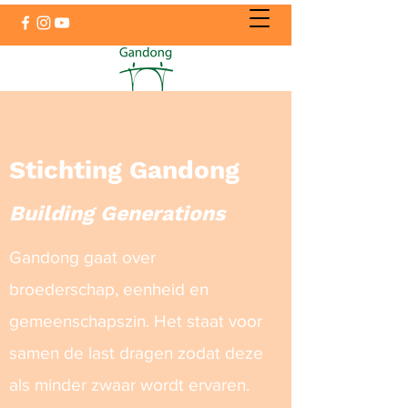
Stichting Gandong
Building Generations
Gandong gaat over
broederschap, eenheid en
gemeenschapszin. Het staat voor
samen de last dragen zodat deze
als minder zwaar wordt ervaren.